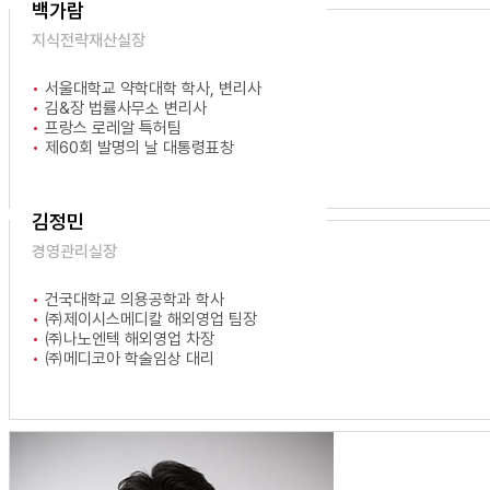
백가람
지식전략재산실장
서울대학교 약학대학 학사, 변리사
김&장 법률사무소 변리사
프랑스 로레알 특허팀
제60회 발명의 날 대통령표창
김정민
경영관리실장
건국대학교 의용공학과 학사
㈜제이시스메디칼 해외영업 팀장
㈜나노엔텍 해외영업 차장
㈜메디코아 학술임상 대리