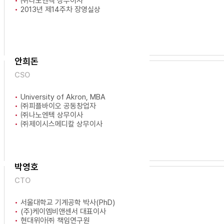
㈜나노엔텍 상무이사
2013년 제14주차 장영실상
안희돈
CSO
University of Akron, MBA
㈜피플바이오 공동창업자
㈜나노엔텍 상무이사
㈜제이시스메디칼 상무이사
박영호
CTO
서울대학교 기계공학 박사(PhD)
(주)케이엠비앤센서 대표이사
현대위아㈜ 책임연구원