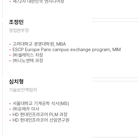
제72차 대한민국 엔지니어상
조정민
영업본부장
고려대학교 경영대학원, MBA
ESCP Europe Paris campus exchange program, MIM
㈜셀레믹스 차장
㈜나노엔텍 과장
심치형
기술보안책임자
서울대학교 기계공학 석사(MS)
㈜유메카 이사
HD 현대인프라코어 PLM 과장
HD 현대인프라코어 선임연구원