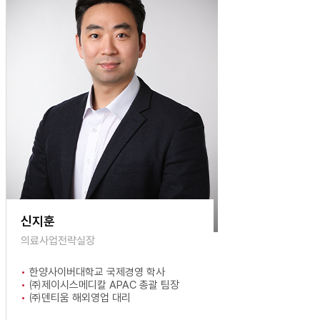
신지훈
의료사업전략실장
한양사이버대학교 국제경영 학사
㈜제이시스메디칼 APAC 총괄 팀장
㈜덴티움 해외영업 대리