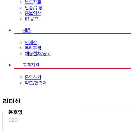
보도자료
인증/수상
홍보영상
IR 공고
채용
인재상
복리후생
채용절차/공고
고객지원
문의하기
약도/연락처
리더십
윤호영
CEO