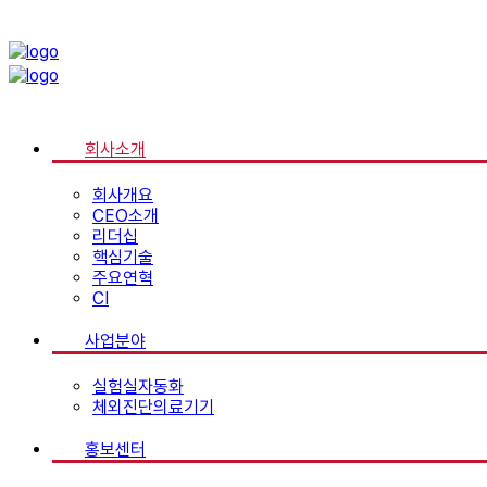
회사소개
회사개요
CEO소개
리더십
핵심기술
주요연혁
CI
사업분야
실험실자동화
체외진단의료기기
홍보센터