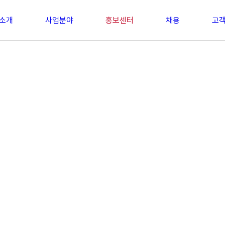
소개
사업분야
홍보센터
채용
고
최신 소식