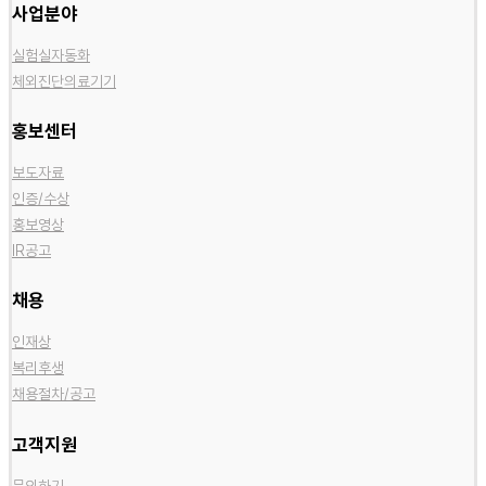
사업분야
실험실자동화
체외진단의료기기
홍보센터
보도자료
인증/수상
홍보영상
IR공고
채용
인재상
복리후생
채용절차/공고
고객지원
문의하기