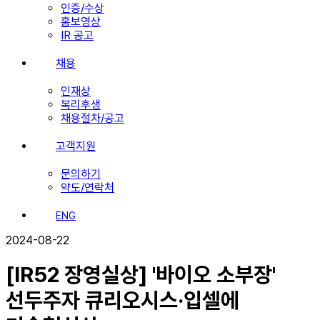
인증/수상
홍보영상
IR 공고
채용
인재상
복리후생
채용절차/공고
고객지원
문의하기
약도/연락처
ENG
2024-08-22
[IR52 장영실상] '바이오 소부장'
선두주자 큐리오시스·입셀에