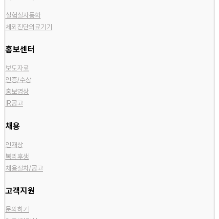
실험실자동화
체외진단의료기기
홍보센터
보도자료
인증/수상
홍보영상
IR공고
채용
인재상
복리후생
채용절차/공고
고객지원
문의하기