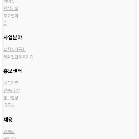
리더십
핵심기술
주요연혁
CI
사업분야
실험실자동화
체외진단의료기기
홍보센터
보도자료
인증/수상
홍보영상
IR공고
채용
인재상
복리후생