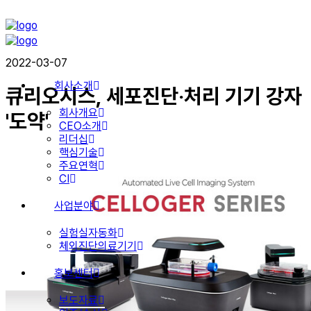
2022-03-07
회사소개
큐리오시스, 세포진단‧처리 기기 강자
회사개요
'도약'
CEO소개
리더십
핵심기술
주요연혁
CI
사업분야
실험실자동화
체외진단의료기기
홍보센터
보도자료