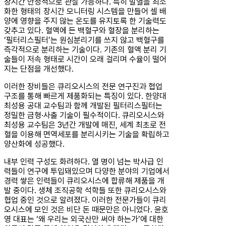
장시간 안정적으로 관찰 가능하다. 특히 발열을 최소
화한 형태의 장시간 모니터링 시스템을 만들어 셀 배
양에 영향을 주지 않는 온도를 유지토록 한 기술력도
갖추고 있다. 혈액에 든 백혈구와 혈장을 분리하는
‘필터리스필터’는 원심분리기를 쓰지 않고 백혈구를
즉각적으로 분리하는 기술이다. 기존의 혈액 분리 기
술들이 저속 형태로 시간이 오래 걸리며 수율이 떨어
지는 단점을 개선했다.
이러한 장비들은 큐리오시스의 전문 연구진과 협업
구조를 통해 빠르게 제품화되는 특징이 있다. 한양대
최성용 공대 교수팀과 함께 개발된 필터리스필터는
정밀한 금형·사출 기술이 필수적이다. 큐리오시스와
최성용 교수팀은 3년간 개발에 매진, 세계 최초로 전
혈을 이용해 면역세포를 분리시키는 기술을 확립하고
양산화에 성공했다.
내부 인력 구성도 화려하다. 열 명이 넘는 박사급 인
력들이 연구에 투입돼있으며 다양한 분야의 기업에서
경력 쌓은 인력들이 큐리오시스에 합류해 제품을 개
발 중이다. 생체 조직공학 석학들 또한 큐리오시스와
협업 중인 것으로 알려졌다. 이러한 전문가들이 큐리
오시스에 모인 것은 비단 돈 때문만은 아니었다. 윤호
영 대표는 ‘왜 우리는 외국산만 써야 하는가’에 대한