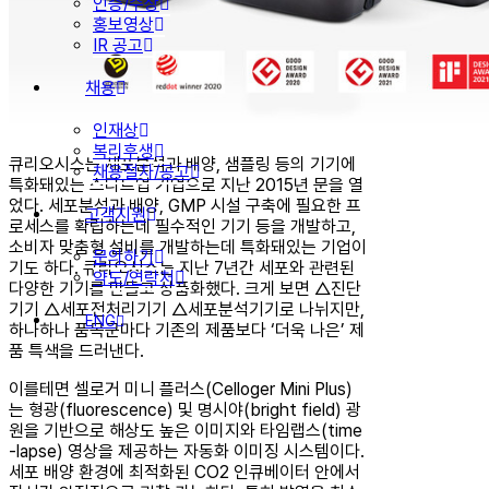
인증/수상
홍보영상
IR 공고
채용
인재상
복리후생
큐리오시스는 세포분석과 배양, 샘플링 등의 기기에
채용절차/공고
특화돼있는 스타트업 기업으로 지난 2015년 문을 열
었다. 세포분석과 배양, GMP 시설 구축에 필요한 프
고객지원
로세스를 확립하는데 필수적인 기기 등을 개발하고,
소비자 맞춤형 설비를 개발하는데 특화돼있는 기업이
문의하기
기도 하다. 큐리오시스는 지난 7년간 세포와 관련된
약도/연락처
다양한 기기를 만들고 상품화했다. 크게 보면 △진단
기기 △세포전처리기기 △세포분석기기로 나뉘지만,
ENG
하나하나 품목군마다 기존의 제품보다 ‘더욱 나은’ 제
품 특색을 드러낸다.
이를테면 셀로거 미니 플러스(Celloger Mini Plus)
는 형광(fluorescence) 및 명시야(bright field) 광
원을 기반으로 해상도 높은 이미지와 타임랩스(time
-lapse) 영상을 제공하는 자동화 이미징 시스템이다.
세포 배양 환경에 최적화된 CO2 인큐베이터 안에서