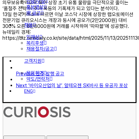
인증/수상
의무보유확약으로 묶어 상장 초기 유통 물량을 극단적으로 줄이는
홍보영상
‘품절주 전략’이 주가 폭등의 기폭제가 되고 있다는 분석이다.
IR 공고
13일 한국거래소에 따르면 이날 코스닥 시장에 상장한 랩오토메이션
전문기업 큐리오시스는 개장과 동시에 공모가(2만2000원) 대비
채용
300% 오른 8만8000원에 거래를 시작하며 ‘따따블’에 성공했다.
뉴데일리 경제:
인재상
https://biz.newdaily.co.kr/site/data/html/2025/11/13/2025111
복리후생
채용절차/공고
고객지원
문의하기
Previous
신주 발행 공고
약도/연락처
Next
‘바이오산업의 날’, 알테오젠 SK바사 등 유공자 포상
ENG