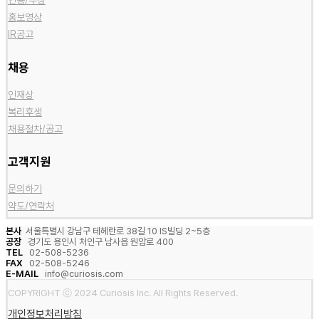
인증/수상
홍보영상
IR공고
채용
인재상
복리후생
채용절차/공고
고객지원
문의하기
약도/연락처
본사
서울특별시 강남구 테헤란로 38길 10 IS빌딩 2~5층
공장
경기도 용인시 처인구 남사읍 원암로 400
TEL
02-508-5236
FAX
02-508-5246
E-MAIL
info@curiosis.com
COPYRIGHT ⓒ 2024 Curiosis Inc. All Rights Reserved.
개인정보처리방침