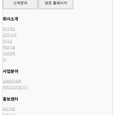
고객문의
영문 홈페이지
회사소개
회사개요
CEO소개
리더십
핵심기술
주요연혁
CI
사업분야
실험실자동화
체외진단의료기기
홍보센터
보도자료