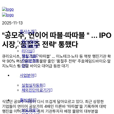
2025-11-13
회사소개
"공모주, 연이어 따블·따따블 " … IPO
회사개요
시장, '품절주 전략' 통했다
CEO소개
리더십
핵심기술
큐리오시스, 상장 직후 ‘따따블’ … 이노테크·노타 등 잭팟 행진기관 확
주요연혁
약 90% 이상 묶어 유통물량 줄인 ‘품절주 전략’ 주효에임드바이오·알
CI
지노믹스 등 연말 바이오 대어급 등판 대기
사업분야
실험실자동화
체외진단의료기기
홍보센터
식었던 공모주 시장이 다시 뜨겁게 달아오르고 있다. 최근 상장한
기업들이 연이어 공모가의 4배인 이른바 ‘따따블’을 기록하며 대박
보도자료
행진을 이어가면서다. 특히 기관투자자 배정 물량의 대부분을