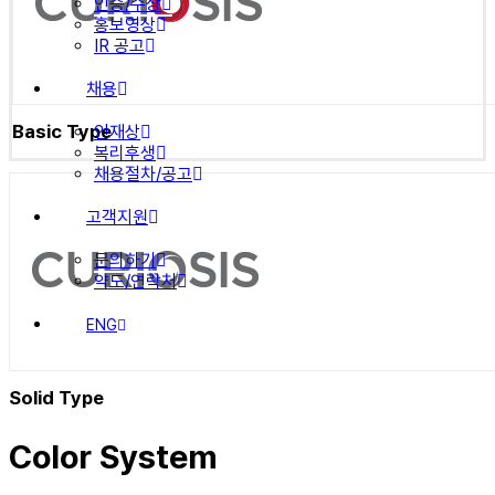
인증/수상
홍보영상
IR 공고
채용
Basic Type
인재상
복리후생
채용절차/공고
고객지원
문의하기
약도/연락처
ENG
Solid Type
Color System