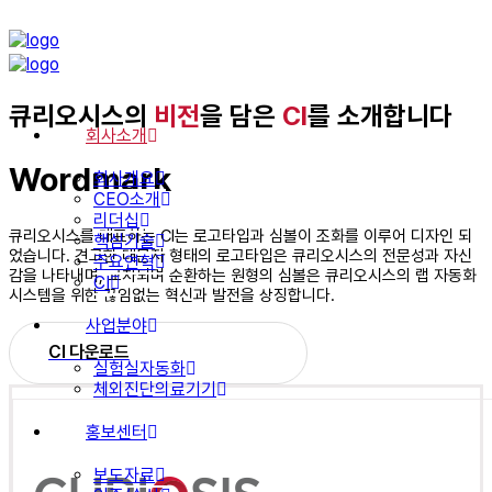
큐리오시스의
비전
을 담은
CI
를 소개합니다
회사소개
Wordmark
회사개요
CEO소개
리더십
큐리오시스를 대표하는 CI는 로고타입과 심볼이 조화를 이루어 디자인 되
핵심기술
었습니다. 견고한 대문자 형태의 로고타입은 큐리오시스의 전문성과 자신
주요연혁
감을 나타내며, 교차되며 순환하는 원형의 심볼은 큐리오시스의 랩 자동화
CI
시스템을 위한 끊임없는 혁신과 발전을 상징합니다.
사업분야
CI 다운로드
실험실자동화
체외진단의료기기
홍보센터
보도자료