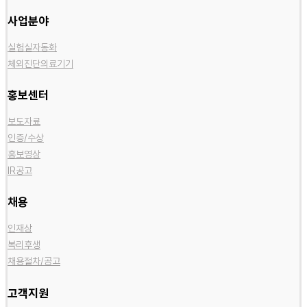
사업분야
실험실자동화
체외진단의료기기
홍보센터
보도자료
인증/수상
홍보영상
IR공고
채용
인재상
복리후생
채용절차/공고
고객지원