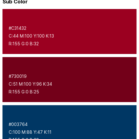
Sub Color
#C31432
C:44 M:100 Y:100 K:13
R:155 G:0 B:32
#730019
C:51 M:100 Y:96 K:34
R:155 G:0 B:25
#003764
C:100 M:88 Y:47 K:11