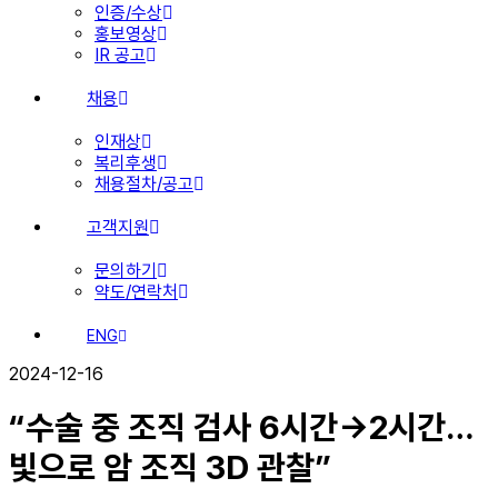
인증/수상
홍보영상
IR 공고
채용
인재상
복리후생
채용절차/공고
고객지원
문의하기
약도/연락처
ENG
2024-12-16
“수술 중 조직 검사 6시간→2시간…
빛으로 암 조직 3D 관찰”