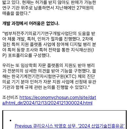
밟고 있다. 현재는 허가를 받지 않아도 판매가 가능한
연구 기관 위주로 납품하면서 지난해에만 27억원의
매출을 올렸다.”
개발 과정에서 어려움은 없었나.
“범부처전주기의료기기연구개발사업단의 도움을 받
아 제품 개발, 특허, 인허가 절차를 진행했다. 2차에
걸친 특허 지원 플랫폼 사업에 참여해 디지털 병리 분
야 특허 동향 조사와 특허 전략을 통한 지식재산권(I
P) 포트폴리오를 구성했다.
우리는 또 임상학회 자문 플랫폼의 지원도 받아 병리
과 전문의의 상세한 의견을 받아 기능을 구현했다. 올
해는 한국기계전기전자시험연구원(KTC) 체외 진단
의료 기기 분야 인허가 자문 지원 사업에 선정돼 유관
기관과 함께 규제 관련 논의를 진행할 수 있었다.”
조선비즈
https://economychosun.com/site/dat
a/html_dir/2024/12/13/2024121300024.html
Previous
큐리오시스 박영호 상무, ‘2024 산업기술진흥유공’