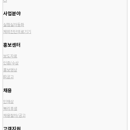
CI
사업분야
실험실자동화
체외진단의료기기
홍보센터
보도자료
인증/수상
홍보영상
IR공고
채용
인재상
복리후생
채용절차/공고
고객지원