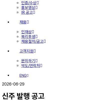
인증/수상
홍보영상
IR 공고
채용
인재상
복리후생
채용절차/공고
고객지원
문의하기
약도/연락처
ENG
2026-06-29
신주 발행 공고