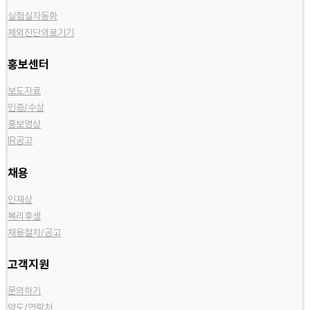
실험실자동화
체외진단의료기기
홍보센터
보도자료
인증/수상
홍보영상
IR공고
채용
인재상
복리후생
채용절차/공고
고객지원
문의하기
약도/연락처