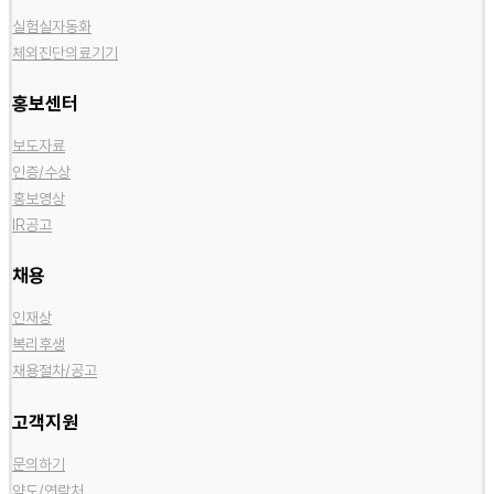
실험실자동화
체외진단의료기기
홍보센터
보도자료
인증/수상
홍보영상
IR공고
채용
인재상
복리후생
채용절차/공고
고객지원
문의하기
약도/연락처