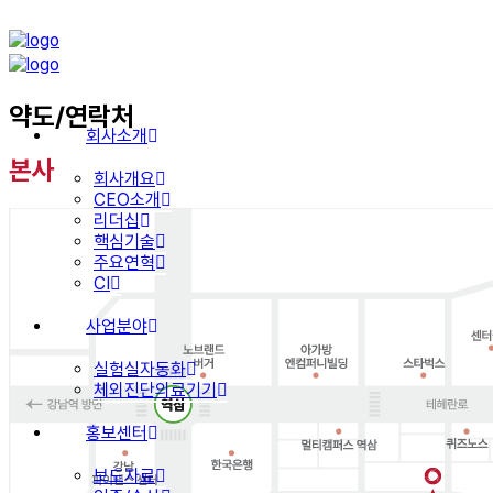
약도/연락처
회사소개
본사
회사개요
CEO소개
리더십
핵심기술
주요연혁
CI
사업분야
실험실자동화
체외진단의료기기
홍보센터
보도자료