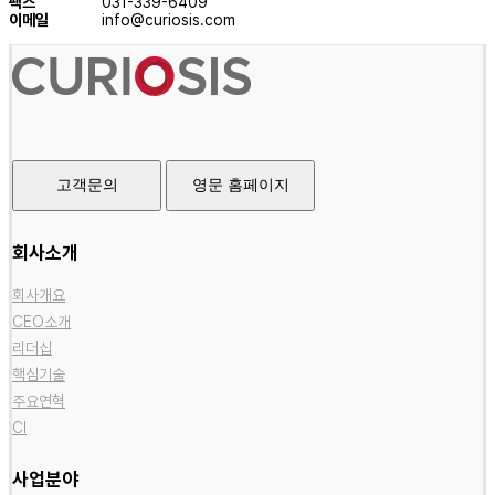
팩스
031-339-6409
이메일
info@curiosis.com
고객문의
영문 홈페이지
회사소개
회사개요
CEO소개
리더십
핵심기술
주요연혁
CI
사업분야