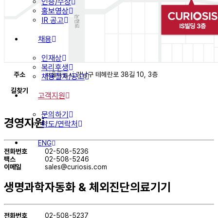
인증/수상
홍보영상
IR 공고
채용
인재상
복리후생
주소
서울특별시 강남구 테헤란로 38길 10, 3층
채용절차/공고
길찾기
고객지원
문의하기
경영지원
약도/연락처
ENG
전화번호
02-508-5236
팩스
02-508-5246
이메일
sales@curiosis.com
생명과학자동화 & 체외진단의료기기
전화번호
02-508-5237