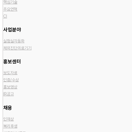
핵심기술
주요연혁
CI
사업분야
실험실자동화
체외진단의료기기
홍보센터
보도자료
인증/수상
홍보영상
IR공고
채용
인재상
복리후생