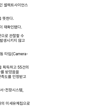
 포털인 셀렉트사이언스
 뜻한다.
이 재확인됐다.
시간으로 관찰할 수
를 발생시키지 않고
동 타입(Camera-
0점을 획득하고 55건의
평가를 받았음을
 만족도를 인정받고
센서-전장시스템,
 하나의 미세유체칩으로