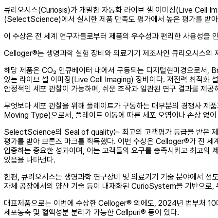
큐리오시스(Curiosis)가 개발한 자동화 라이브 셀 이미징(Live Cell
(SelectScience)에서 실시한 제품 만족도 평가에서 높은 평가를 받아 
이 수상은 전 세계 연구자들로부터 제품의 우수성과 편리한 사용성을 
Celloger®는 생명과학 실험 장비와 의료기기 제조사인 큐리오시스
해당 제품은 CO₂ 인큐베이터 내에서 구동되는 디지털현미경으로서, Brig
있는 라이브 셀 이미징(Live Cell Imaging) 장비이다. 저전력
안정적인 세포 관찰이 가능하며, 쉬운 조작과 일관된 연구 결과를 제공
무엇보다 세포 관찰을 위해 플레이트가 구동하는 대부분의 경쟁사 제품과는 달리(
Moving Type)으로서, 플레이트 이동에 따른 세포 오염이나 손상 
SelectScience의 Seal of quality는 최고의 고객평가 등급을 받
평가를 받아 브론즈 마크를 획득했다. 이번 수상은 Celloger®가 전 세
입증하는 중요한 성과이며, 이는 고객들의 요구를 충족시키고 최고의 제
있음을 나타낸다.
한편, 큐리오시스는 생명과학 연구장비 및 의료기기 기술 분야에서 선도
자체 공장에서의 양산 기술 등이 내재화된 CurioSystem을 기반으로
대표제품으로는 이번에 수상한 Celloger® 외에도, 2024년 범부처
세포농축 및 혈액성분 분리가 가능한 Cellpuri® 등이 있다.