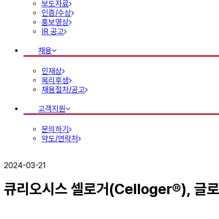
보도자료
인증/수상
홍보영상
IR 공고
채용
인재상
복리후생
채용절차/공고
고객지원
문의하기
약도/연락처
2024-03-21
큐리오시스 셀로거(Celloger®), 글