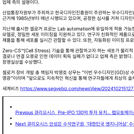
업체 측의 설명이다.
산업통장자원부가 주최하고 한국디자인진흥원이 주관하는 우수디자인(G
근거해 1985년부터 매년 시행되고 있으며, 공정한 심사를 거쳐 디자인이 
지난해 출시한 셀로거 프로는 Lab automation에 유일하게 적용 가
모델로, 정밀한 세포 이미징을 지원하고 있다. 연구자 친화적인 제품으
제품을 통해 세포를 실시간 관찰할 수 있다. 또한, 자동화된 이미징 프
Zero-CS™(Cell Stress) 기술을 통해 관찰하고자 하는 세포가 
결로나 연결 오류로 인한 데이터 획득 실패가 없다고 업체 측은 밝혔다.
장영실상을 수상했다.
셀로거 장비 개발 총 책임자 박영호 상무는 “이번 우수디자인(GD)상
영광”이라며 “앞으로도 지속적인 혁신을 통해 연구자들에게 최상의 솔
세계비즈
https://www.segyebiz.com/newsView/202410215127
Previous
큐리오시스, Pre-IPO 130억 투자 유치… 랩오토메
Next
큐리오시스 안성은 수석연구원, ‘대한민국 엔지니어상’ 수