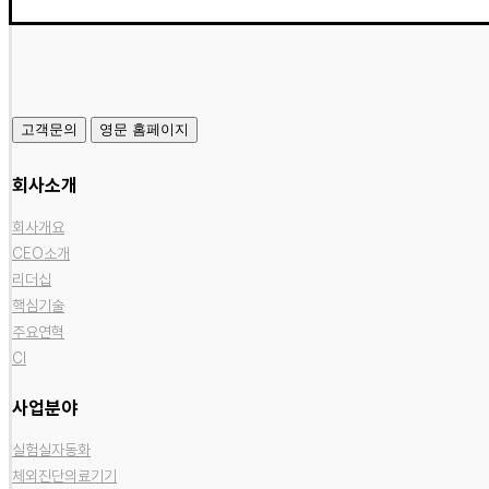
고객문의
영문 홈페이지
회사소개
회사개요
CEO소개
리더십
핵심기술
주요연혁
CI
사업분야
실험실자동화
체외진단의료기기