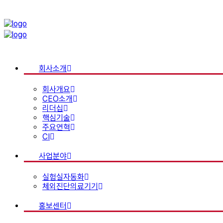
회사소개
회사개요
CEO소개
리더십
핵심기술
주요연혁
CI
사업분야
실험실자동화
체외진단의료기기
홍보센터