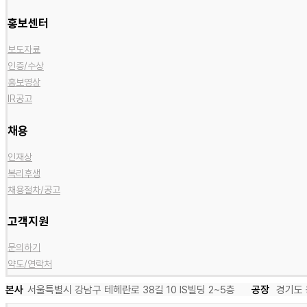
홍보센터
보도자료
인증/수상
홍보영상
IR공고
채용
인재상
복리후생
채용절차/공고
고객지원
문의하기
약도/연락처
본사
서울특별시 강남구 테헤란로 38길 10 IS빌딩 2~5층
공장
경기도 