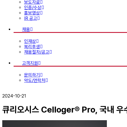
보도자료
인증/수상
홍보영상
IR 공고
채용
인재상
복리후생
채용절차/공고
고객지원
문의하기
약도/연락처
2024-10-21
큐리오시스 Celloger® Pro, 국내 