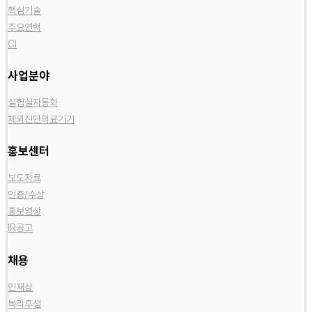
핵심기술
주요연혁
CI
사업분야
실험실자동화
체외진단의료기기
홍보센터
보도자료
인증/수상
홍보영상
IR공고
채용
인재상
복리후생