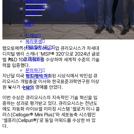
인증/수상
홍보영상
IR 공고
채용
인재상
복리후생
채용절차/공고
랩오토메이션 분야의 선도기업 큐리오시스가 차세대
디지털 병리 스캐너 ‘MSP® 320’으로 2024년 글로
고객지원
벌 R&D 100 어워드를 수상하며 세계적 수준의 기술
력을 입증했다.
문의하기
지난달 미국 현지에서 개최된 시상식에서 박민섭 큐
약도/연락처
리오시스 개발총괄 이사와 한국표준과학연구원 이상
원 박사가 수상의 영예를 안았다.
ENG
이번 수상은 큐리오시스의 지속적인 기술 혁신을 입
증하는 성과로 평가받고 있다. 큐리오시스는 전년도
에도 자동화 라이브셀 이미징 시스템 ‘셀로거 미니 플
러스(Celloger® Mini Plus)’와 세포농축 시스템인
‘셀퓨리(Cellpuri®)’로 동일 어워드를 수상한 바 있
다.