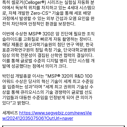
특히 셀로거(Celloger®) 시리즈는 실험실 자동화 분
야에서 독보적 위치를 차지하고 있는 4세대 시스템으
로, 자체 개발한 Zero-CS™ 기술을 통해 세포 배양
과정에서 발생할 수 있는 외부 간섭과 오염 요인을 완
전히 차단하며 안정적인 환경을 보장한다.
이번에 수상한 MSP® 320은 암 진단에 필요한 조직
슬라이드를 고화질로 빠르게 자동 촬영하는 장비다.
해당 제품은 울산과학기술원의 첨단 연구 역량, 한국
표준과학연구원의 정밀 측정 기술, 단국대학교병원의
임상 의학 전문성이 결집된 산학연 협력의 결실이다.
이를 통해 글로벌 수준의 디지털 병리 진단 시스템 개
발에 성공했다는 점에서 의미가 크다.
박민섭 개발총괄 이사는 “MSP® 320의 R&D 100
어워드 수상은 당사의 혁신 기술이 세계 최고 수준임
을 입증하는 성과”라며 “세계 최고 권위의 기술상 수
상을 통해 큐리오시스의 기술 경쟁력이 글로벌 선도
기업들과 대등한 수준임을 인정받게 되어 큰 의미가
있다”고 밝혔다.
세계비즈
https://www.segyebiz.com/newsVie
w/20241203507506?OutUrl=naver