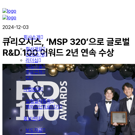
2024-12-03
회사소개
큐리오시스, ‘MSP 320’으로 글로벌
회사개요
R&D 100 어워드 2년 연속 수상
CEO소개
리더십
핵심기술
주요연혁
CI
사업분야
실험실자동화
체외진단의료기기
홍보센터
보도자료