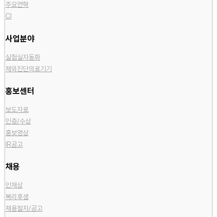
주요연혁
CI
사업분야
실험실자동화
체외진단의료기기
홍보센터
보도자료
인증/수상
홍보영상
IR공고
채용
인재상
복리후생
채용절차/공고