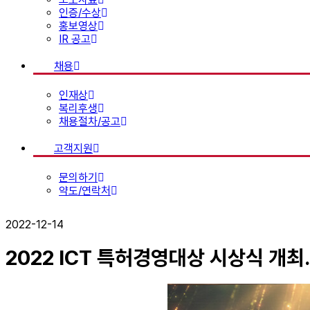
인증/수상
홍보영상
IR 공고
채용
인재상
복리후생
채용절차/공고
고객지원
문의하기
약도/연락처
2022-12-14
2022 ICT 특허경영대상 시상식 개최