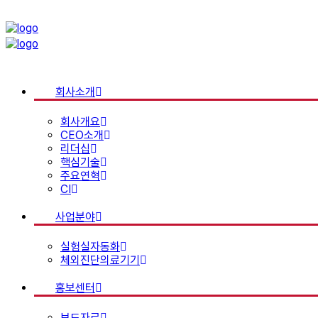
회사소개
회사개요
CEO소개
리더십
핵심기술
주요연혁
CI
사업분야
실험실자동화
체외진단의료기기
홍보센터
보도자료