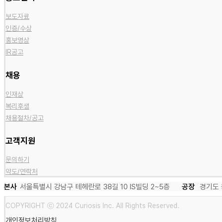
보도자료
인증/수상
홍보영상
IR공고
채용
인재상
복리후생
채용절차/공고
고객지원
문의하기
약도/연락처
본사
서울특별시 강남구 테헤란로 38길 10 IS빌딩 2~5층
공장
경기도 
COPYRIGHT ⓒ 2024 Curiosis Inc. All Rights Reserved.
개인정보처리방침