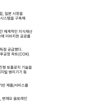
럽, 일본 시장을
영 시스템을 구축해
년간 체계적인 지식재산
고에 이바지한 공로를
 독점 공급했다.
후공정 파트(COK)
공진형 토폴로지 기술을
디지털 병리기기 등
I기반 제품/서비스를
, 변재오 옵토레인