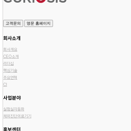
고객문의
영문 홈페이지
회사소개
회사개요
CEO소개
리더십
핵심기술
주요연혁
CI
사업분야
실험실자동화
체외진단의료기기
홍보센터