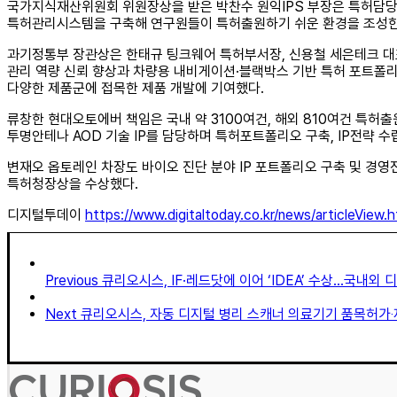
국가지식재산위원회 위원장상을 받은 박찬수 원익IPS 부장은 특허담당
특허관리시스템을 구축해 연구원들이 특허출원하기 쉬운 환경을 조성한
과기정통부 장관상은 한태규 팅크웨어 특허부서장, 신용철 세은테크 대
관리 역량 신뢰 향상과 차량용 내비게이션·블랙박스 기반 특허 포트폴리오
다양한 제품군에 접목한 제품 개발에 기여했다.
류창한 현대오토에버 책임은 국내 약 3100여건, 해외 810여건 특허
투명안테나 AOD 기술 IP를 담당하며 특허포트폴리오 구축, IP전략 
변재오 옵토레인 차장도 바이오 진단 분야 IP 포트폴리오 구축 및 경영
특허청장상을 수상했다.
디지털투데이
https://www.digitaltoday.co.kr/news/articleView
Previous
큐리오시스, IF·레드닷에 이어 ‘IDEA’ 수상…국내외
Next
큐리오시스, 자동 디지털 병리 스캐너 의료기기 품목허가