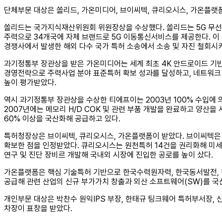
단체부문 대상은 쏠리드, 가온미디어, 브이씨텍, 큐리오시스, 가온플랫
쏠리드는 국가지식재산위원회 위원장상을 수상했다. 쏠리드는 5G 무선중
주력으로 34개국에 자체 브랜드로 5G 이동통신서비스를 제공한다. 이
경쟁사에서 발생한 해외 다수 국가 특허 소송에서 소송 및 자진 철회시
과기정통부 장관상을 받은 가온미디어는 세계 최초 4K 안드로이드 기반
경영전략으로 주력사업 분야 표준특허 확보 성과를 달성하고, 네트워크 
높이 평가받았다.
역시 과기정통부 장관상을 수상한 티에프이는 2003년 100% 수입에 의
2007년에는 메모리 H/D COK 및 관련 부품 개발을 완료하고 양산을
60% 이상을 국산화해 공급하고 있다.
특허청장상은 브이씨텍, 큐리오시스, 가온플랫폼이 받았다. 브이씨텍은
확보한 점을 인정받았다. 큐리오시스는 원천특허 14건을 권리화해 미세
연구 및 진단 장비르 개발해 국내외 시장에 진입한 공로를 높이 샀다.
가온플랫폼은 핵심 기술특허 기반으로 한국수력원자력, 한국동서발전, 한
공급해 관련 산업의 신규 부가가치 창출과 외산 소프트웨어(SW)를 국
개인부문 대상은 박찬수 원익IPS 부장, 한태규 팅크웨어 특허부서장, 
차장이 표창을 받았다.