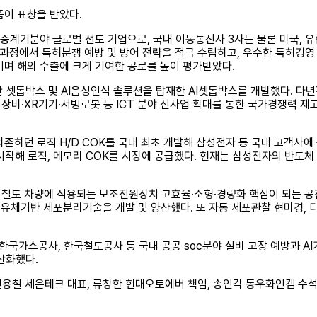
폼이 표창을 받았다.
계기분야 글로벌 선도 기업으로, 국내 이동통신사 3사는 물론 미국, 유
 과정에서 특허분쟁 예방 및 방어 전략을 적극 수립하고, 우수한 특허경
키며 해외 수출에 크게 기여한 공로를 높이 평가받았다.
 셋톱박스 및 AI음성인식 솔루션을 탑재한 AI셋톱박스를 개발했다. 다
장비·XR기기·서빙로봇 등 ICT 분야 신사업 확대를 통한 국가경쟁력 제
존하던 로직 H/D COK를 국내 최초 개발해 삼성전자 등 국내 고객사에
 시작해 로직, 메모리 COK를 시장에 공급했다. 현재는 삼성전자의 반도체 
 철도 차량에 적용되는 보조전원장치 고효율·소형·경량화 핵심이 되는 
유체기반 세포분리기술을 개발 및 양산했다. 또 자동 세포관찰 현미경, 
국가스공사, 한국철도공사 등 국내 공공 soc분야 설비 고장 예방과 A
산화했다.
신용철 세은테크 대표, 류창한 현대오토에버 책임, 송인각 동우화인켐 수석